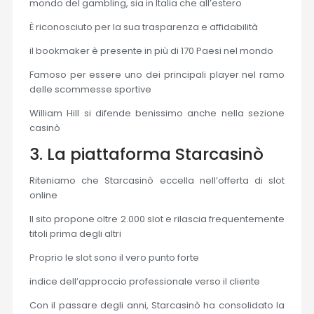
mondo del gambling, sia in Italia che all’estero
È riconosciuto per la sua trasparenza e affidabilità
il bookmaker è presente in più di 170 Paesi nel mondo
Famoso per essere uno dei principali player nel ramo
delle scommesse sportive
William Hill si difende benissimo anche nella sezione
casinò
3. La piattaforma Starcasinò
Riteniamo che Starcasinò eccella nell’offerta di slot
online
Il sito propone oltre 2.000 slot e rilascia frequentemente
titoli prima degli altri
Proprio le slot sono il vero punto forte
indice dell’approccio professionale verso il cliente
Con il passare degli anni, Starcasinò ha consolidato la