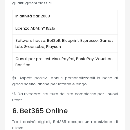
gli altri giochi classici
In attività dal: 2008
Licenza ADM: n° 15215
Software house: BetSoft, Blueprint, Espresso, Games
Lab, Greentube, Playson
Canali per prelievi: Visa, PayPal, PostePay, Voucher,
Bonifico
👍 Aspetti positivi: bonus personalizzabili in base al
gioco scelto, anche per lotterie e bingo
🔍 Da rivedere: struttura del sito complessa per i nuovi
utenti
6. Bet365 Online
Tra i casinò digitali, Bet365 occupa una posizione di
rilievo