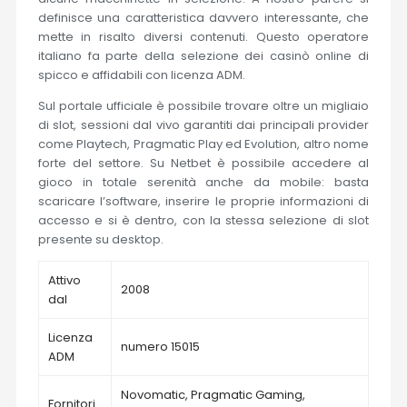
definisce una caratteristica davvero interessante, che
mette in risalto diversi contenuti. Questo operatore
italiano fa parte della selezione dei casinò online di
spicco e affidabili con licenza ADM.
Sul portale ufficiale è possibile trovare oltre un migliaio
di slot, sessioni dal vivo garantiti dai principali provider
come Playtech, Pragmatic Play ed Evolution, altro nome
forte del settore. Su Netbet è possibile accedere al
gioco in totale serenità anche da mobile: basta
scaricare l’software, inserire le proprie informazioni di
accesso e si è dentro, con la stessa selezione di slot
presente su desktop.
Attivo
2008
dal
Licenza
numero 15015
ADM
Novomatic, Pragmatic Gaming,
Fornitori