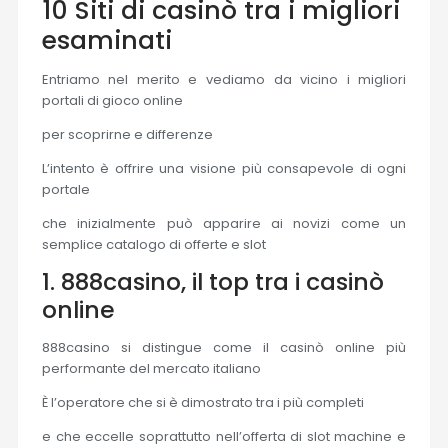
10 Siti di casinò tra i migliori
esaminati
Entriamo nel merito e vediamo da vicino i migliori
portali di gioco online
per scoprirne e differenze
L’intento è offrire una visione più consapevole di ogni
portale
che inizialmente può apparire ai novizi come un
semplice catalogo di offerte e slot
1. 888casino, il top tra i casinò
online
888casino si distingue come il casinò online più
performante del mercato italiano
È l’operatore che si è dimostrato tra i più completi
e che eccelle soprattutto nell’offerta di slot machine e