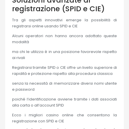
Soluzioni avanzate di
registrazione (SPID e CIE)
Tra gli aspetti innovativi emerge la possibilità di
registrarsi online usando SPID e CIE
Alcuni operatori non hanno ancora adottato queste
modalità
ma chi le utilizza è in una posizione favorevole rispetto
ai rivali
Registrarsi tramite SPID o CIE offre un livello superiore di
rapidità e protezione rispetto alla procedura classica
senza la necessità di memorizzare diversi nomi utente
e password
poiché l’identificazione avviene tramite i dati associati
alla carta o all’account SPID
Ecco i migliori casino online che consentono la
registrazione con SPID e CIE