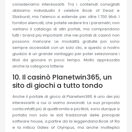
consideriamo interessanti. Tra i contenuti consigliati
abbiamo individuato il celebre Book of Dead e
Starburst, ma l’elenco si estende per oltre 1.700 titoli. I
fornitori elencati, che potete vedere tra i parametri, non
vantano il catalogo di altri portali, ma comprendono
tutti i brand più importanti che nei portali di casinò non
possono mancare. Le modalità gratuite poi sono
sempre accessibili con un solo clic, e questo a nostro
giudizio è un grande vantaggio per poter selezionare i
titoli da giocare in poco tempo. Molto apprezzata
anche la categoria lotterie.
10. Il casinò Planetwin365, un
sito di giochi a tutto tondo
Anche il portale di gioco di Planetwin365 è uno dei più
interessanti a cui ci siamo avvicinati. La sua proposta
conta infatti più di quattromila e più titoli, sono dunque a
portata non solo le slot tradizionali delle principali
software house, a partire da la leggendaria Book of Ra
e la mitica Gates of Olympus, ma anche molteplici