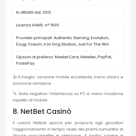
In attività dal: 2012
Licenza AAMS: n° 15011
Provider principali: Authentic Gaming, Evolution,
Ezugi, Foxium, Iron Dog Studios, Just For The Win
Opzioni di prelievo: MasterCard, Neteller, PayPal,
PostePay
👍 Il meglio: versione mobile eccellente, menu chiaro e
iscrizione semplice
🔍 Nota negativa: l’interfaccia su PC è meno moderna
rispetto al mobile
8. NetBet Casinò
Il casinò Netbet spicca per proporre agli giocatori
l’aggiornamento in tempo reale dei premi cumulativi di
alcune macchinette in selezione. A nostro parere si