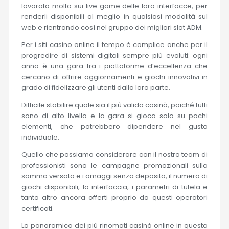
lavorato molto sui live game delle loro interfacce, per
renderli disponibili al meglio in qualsiasi modalità sul
web e rientrando così nel gruppo dei migliori slot ADM.
Per i siti casino online il tempo è complice anche per il
progredire di sistemi digitali sempre più evoluti: ogni
anno è una gara tra i piattaforme d’eccellenza che
cercano di offrire aggiornamenti e giochi innovativi in
grado di fidelizzare gli utenti dalla loro parte.
Difficile stabilire quale sia il più valido casinò, poiché tutti
sono di alto livello e la gara si gioca solo su pochi
elementi, che potrebbero dipendere nel gusto
individuale.
Quello che possiamo considerare con il nostro team di
professionisti sono le campagne promozionali sulla
somma versata e i omaggi senza deposito, il numero di
giochi disponibili, la interfaccia, i parametri di tutela e
tanto altro ancora offerti proprio da questi operatori
certificati.
La panoramica dei più rinomati casinò online in questa