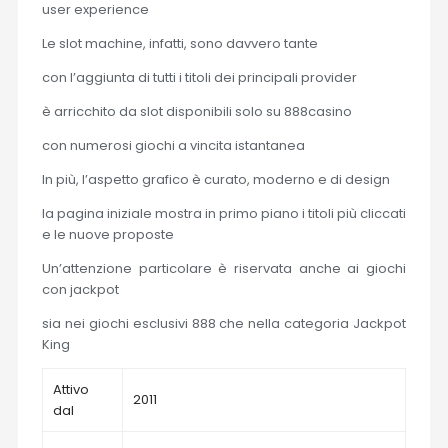
user experience
Le slot machine, infatti, sono davvero tante
con l’aggiunta di tutti i titoli dei principali provider
è arricchito da slot disponibili solo su 888casino
con numerosi giochi a vincita istantanea
In più, l’aspetto grafico è curato, moderno e di design
la pagina iniziale mostra in primo piano i titoli più cliccati
e le nuove proposte
Un’attenzione particolare è riservata anche ai giochi
con jackpot
sia nei giochi esclusivi 888 che nella categoria Jackpot
King
Attivo
2011
dal