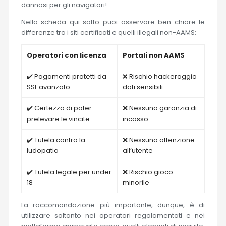
dannosi per gli navigatori!
Nella scheda qui sotto puoi osservare ben chiare le
differenze tra i siti certificati e quelli illegali non-AAMS:
Operatori con licenza
Portali non AAMS
✔️ Pagamenti protetti da
❌ Rischio hackeraggio
SSL avanzato
dati sensibili
✔️ Certezza di poter
❌ Nessuna garanzia di
prelevare le vincite
incasso
✔️ Tutela contro la
❌ Nessuna attenzione
ludopatia
all’utente
✔️ Tutela legale per under
❌ Rischio gioco
18
minorile
La raccomandazione più importante, dunque, è di
utilizzare soltanto nei operatori regolamentati e nei