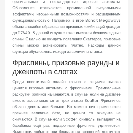
оригинальные и нестандартные игровые автоматы.
Обновления отличаются премиальной визуальными
эффектами, необычными возможностями и расширенным
функциональностью. Например, в игре Bandit Megaways
объем способов образования призовых комбинаций доходит
до 117649. В данной игрушке тоже имеются безвозмездные
спины. С целью не ожидать появления Скаттеров, призовые
спины можно активировать платно. Расходы данной
функции обусловлена исходя из величины ставки.
Фриспины, призовые раунды и
джекпоты в слотах
Среди посетителей онлайн казино с акциями высоко
ценятся игровые автоматы с фриспинами. Премиальные
раскрутки роликов начинаются, в случае, если на дисплее
вместе высвечивается от трех знаков Scatter. Фриспинов
обычно десять или больше. Во момент них применяется
прежняя величина бета, но деньги со аккаунта не
снимаются. В случае если Scatter-символы выпадают на
барабанах ещё раз, подарочные фриспины удлиняются.
Выигрыши, добытые при бесплатных вращений, достигают