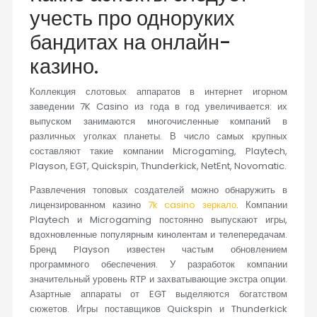
учесть про одноруких
бандитах на онлайн-
казино.
Коллекция слотовых аппаратов в интернет игорном
заведении 7K Casino из года в год увеличивается: их
выпуском занимаются многочисленные компаний в
различных уголках планеты. В число самых крупных
составляют такие компании Microgaming, Playtech,
Playson, EGT, Quickspin, Thunderkick, NetEnt, Novomatic.
Развлечения топовых создателей можно обнаружить в
лицензированном казино
7k casino зеркало
. Компании
Playtech и Microgaming постоянно выпускают игры,
вдохновленные популярным кинолентам и телепередачам.
Бренд Playson известен частым обновлением
программного обеспечения. У разработок компании
значительный уровень RTP и захватывающие экстра опции.
Азартные аппараты от EGT выделяются богатством
сюжетов. Игры поставщиков Quickspin и Thunderkick