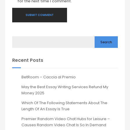
for the next time I comment.
Search
Recent Posts
BetRoom – Caccia al Premio
May the Best Essay Writing Services Refund My
Money 2025
Which Of The Following Statements About The
Length Of An Essay Is True
Premier Random Video Chat Hubs for Leisure –
Causes Random Video Chat Is So In Demand