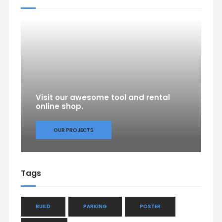
Visit our awesome tool and rental
online shop.
OUR PROJECTS
Tags
BUILD
PARKING
POSTER