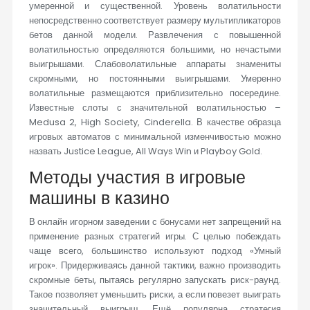
умеренной и существенной. Уровень волатильности
непосредственно соответствует размеру мультипликаторов
бетов данной модели. Развлечения с повышенной
волатильностью определяются большими, но нечастыми
выигрышами. Слабоволатильные аппараты знамениты
скромными, но постоянными выигрышами. Умеренно
волатильные размещаются приблизительно посередине.
Известные слоты с значительной волатильностью –
Medusa 2, High Society, Cinderella. В качестве образца
игровых автоматов с минимальной изменчивостью можно
назвать Justice League, All Ways Win и Playboy Gold.
Методы участия в игровые
машины в казино
В онлайн игорном заведении с бонусами нет запрещений на
применение разных стратегий игры. С целью побеждать
чаще всего, большинство используют подход «Умный
игрок». Придерживаясь данной тактики, важно производить
скромные беты, пытаясь регулярно запускать риск-раунд.
Такое позволяет уменьшить риски, а если повезет выиграть
значительный выигрыш. Ещё популярна стратегия