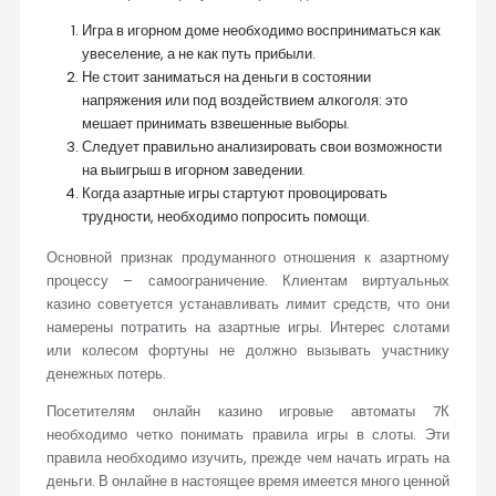
Игра в игорном доме необходимо восприниматься как
увеселение, а не как путь прибыли.
Не стоит заниматься на деньги в состоянии
напряжения или под воздействием алкоголя: это
мешает принимать взвешенные выборы.
Следует правильно анализировать свои возможности
на выигрыш в игорном заведении.
Когда азартные игры стартуют провоцировать
трудности, необходимо попросить помощи.
Основной признак продуманного отношения к азартному
процессу – самоограничение. Клиентам виртуальных
казино советуется устанавливать лимит средств, что они
намерены потратить на азартные игры. Интерес слотами
или колесом фортуны не должно вызывать участнику
денежных потерь.
Посетителям онлайн казино игровые автоматы 7К
необходимо четко понимать правила игры в слоты. Эти
правила необходимо изучить, прежде чем начать играть на
деньги. В онлайне в настоящее время имеется много ценной