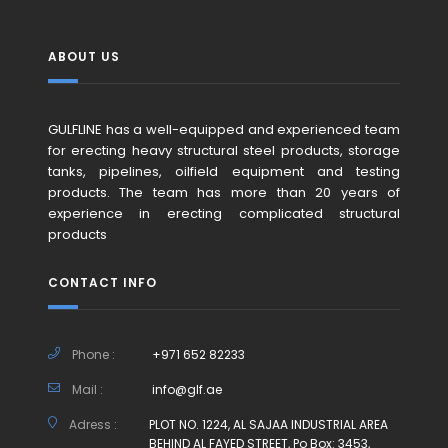
ABOUT US
GULFLINE has a well-equipped and experienced team
for erecting heavy structural steel products, storage
tanks, pipelines, oilfield equipment and testing
products. The team has more than 20 years of
experience in erecting complicated structural
products
CONTACT INFO
Phone :
+971 652 82233
Mail :
info@glf.ae
Adress :
PLOT NO. 1224, AL SAJAA INDUSTRIAL AREA
BEHIND AL FAYED STREET, Po Box: 3453,