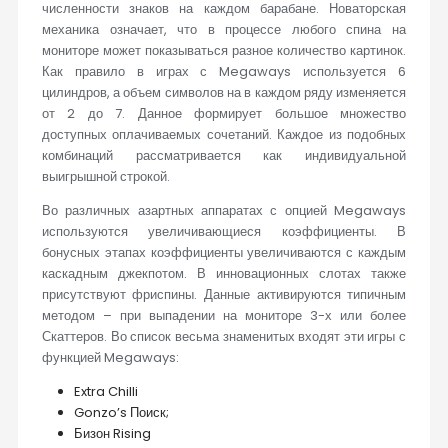
численности знаков на каждом барабане. Новаторская
механика означает, что в процессе любого спина на
мониторе может показываться разное количество картинок.
Как правило в играх с Megaways используется 6
цилиндров, а объем символов на в каждом ряду изменяется
от 2 до 7. Данное формирует большое множество
доступных оплачиваемых сочетаний. Каждое из подобных
комбинаций рассматривается как индивидуальной
выигрышной строкой.
Во различных азартных аппаратах с опцией Megaways
используются увеличивающиеся коэффициенты. В
бонусных этапах коэффициенты увеличиваются с каждым
каскадным джекпотом. В инновационных слотах также
присутствуют фриспины. Данные активируются типичным
методом – при выпадении на мониторе 3-х или более
Скаттеров. Во список весьма знаменитых входят эти игры с
функцией Megaways:
Extra Chilli
Gonzo’s Поиск;
Бизон Rising