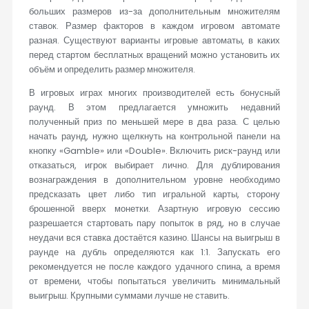
больших размеров из-за дополнительным множителям
ставок. Размер факторов в каждом игровом автомате
разная. Существуют варианты игровые автоматы, в каких
перед стартом бесплатных вращений можно установить их
объём и определить размер множителя.
В игровых играх многих производителей есть бонусный
раунд. В этом предлагается умножить недавний
полученный приз по меньшей мере в два раза. С целью
начать раунд, нужно щелкнуть на контрольной панели на
кнопку «Gamble» или «Double». Включить риск-раунд или
отказаться, игрок выбирает лично. Для дублирования
вознаграждения в дополнительном уровне необходимо
предсказать цвет либо тип игральной карты, сторону
брошенной вверх монетки. Азартную игровую сессию
разрешается стартовать пару попыток в ряд, но в случае
неудачи вся ставка достаётся казино. Шансы на выигрыш в
раунде на дубль определяются как 1:1. Запускать его
рекомендуется не после каждого удачного спина, а время
от времени, чтобы попытаться увеличить минимальный
выигрыш. Крупными суммами лучше не ставить.