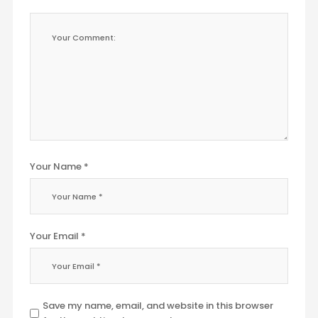
Your Name *
Your Email *
Save my name, email, and website in this browser