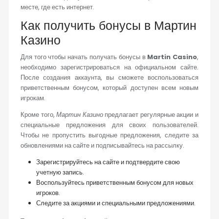
месте, где есть интернет.
Как получить бонусы в Мартин
Казино
Для того чтобы начать получать бонусы в
Martin Casino
,
необходимо зарегистрироваться на официальном сайте.
После создания аккаунта, вы сможете воспользоваться
приветственным бонусом, который доступен всем новым
игрокам.
Кроме того,
Мартин Казино
предлагает регулярные акции и
специальные предложения для своих пользователей.
Чтобы не пропустить выгодные предложения, следите за
обновлениями на сайте и подписывайтесь на рассылку.
Зарегистрируйтесь на сайте и подтвердите свою
учетную запись.
Воспользуйтесь приветственным бонусом для новых
игроков.
Следите за акциями и специальными предложениями.