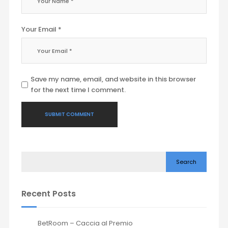
Your Email *
Save my name, email, and website in this browser
for the next time I comment.
Search
Recent Posts
BetRoom – Caccia al Premio