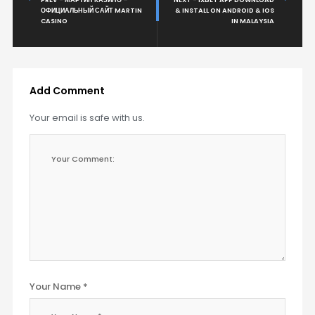
ОФИЦИАЛЬНЫЙ САЙТ MARTIN
& INSTALL ON ANDROID & IOS
CASINO
IN MALAYSIA
Add Comment
Your email is safe with us.
Your Name *