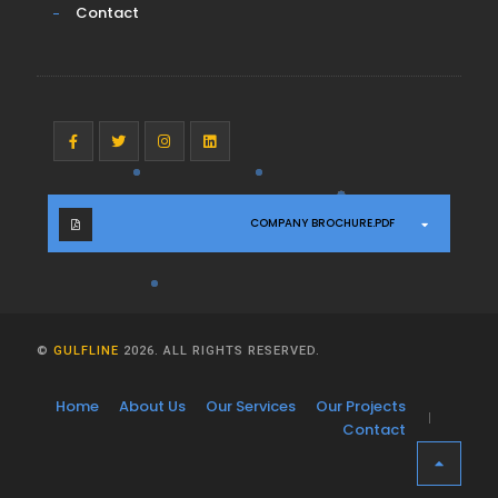
Contact
COMPANY BROCHURE.PDF
©
GULFLINE
2026. ALL RIGHTS RESERVED.
Home
About Us
Our Services
Our Projects
Contact