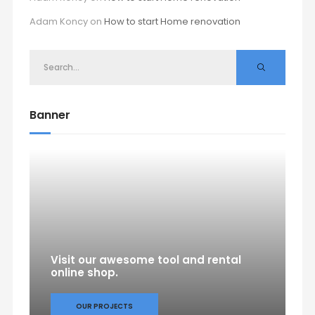
Adam Koncy
on
How to start Home renovation
Banner
Visit our awesome tool and rental
online shop.
OUR PROJECTS