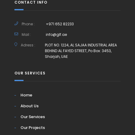
CONTACT INFO
Phone :
+971 652 82233
Mail :
info@glf.ae
Adress :
PLOT NO. 1224, AL SAJAA INDUSTRIAL AREA
BEHIND AL FAYED STREET, Po Box: 3453,
Sharjah, UAE
OUR SERVICES
Home
About Us
Our Services
Our Projects