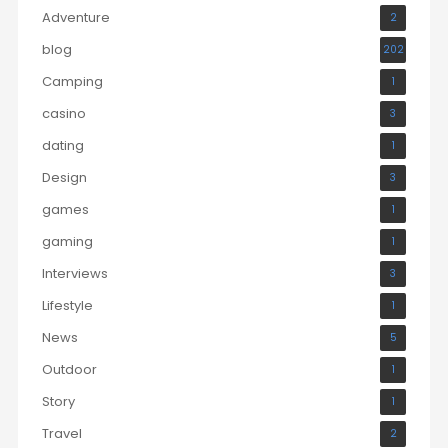
Adventure
2
blog
202
Camping
1
casino
3
dating
1
Design
3
games
1
gaming
1
Interviews
3
Lifestyle
1
News
5
Outdoor
1
Story
1
Travel
2