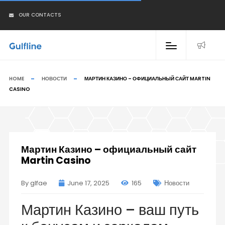
OUR CONTACTS
HOME
НОВОСТИ
МАРТИН КАЗИНО – ОФИЦИАЛЬНЫЙ САЙТ MARTIN
CASINO
Мартин Казино – официальный сайт
Martin Casino
By glfae
June 17, 2025
165
Новости
Мартин Казино – ваш путь