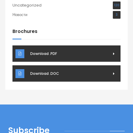
Uncategorized
120
Новости
3
Brochures
Download .PDF
Download .DOC
Subscribe