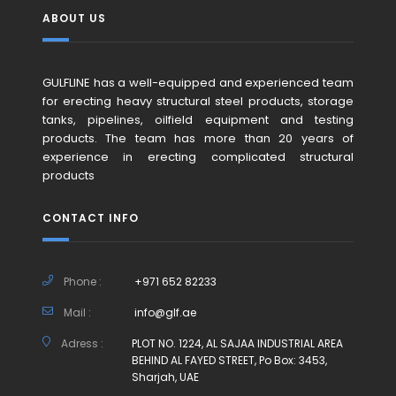
ABOUT US
GULFLINE has a well-equipped and experienced team
for erecting heavy structural steel products, storage
tanks, pipelines, oilfield equipment and testing
products. The team has more than 20 years of
experience in erecting complicated structural
products
CONTACT INFO
Phone :
+971 652 82233
Mail :
info@glf.ae
Adress :
PLOT NO. 1224, AL SAJAA INDUSTRIAL AREA
BEHIND AL FAYED STREET, Po Box: 3453,
Sharjah, UAE