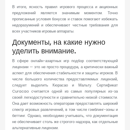
В итоге, ясность правил игрового процесса и акционных
предложений является значимым моментом. Точно
прописанные условия бонусов и ставок помогают избежать
недоразумений и обеспечивают честные требования для
всех участников игровые аппараты.
Документы, на какие нужно
уделить внимание.
В сфере онлайн-азартных игр подбор соответствующей
лицензии — это не просто процедура, а критически важный
аспект для обеспечения стабильности и защиты игроков. В
числе большого количества предоставляемых лицензий,
следует выделить Кюрасао и Мальту. Сертификат
Curacao считается одной из самых популярных из-за
своей легкодоступности и сравнительно низкой стоимости.
Она дает возможность операторам предоставлять широкий
спектр игровых развлечений, в том числе гэмблинг-зоны и
беттинг. Однако, необходимо учитывать, что документация
не обеспечивает столь же строгого надзора, как отдельные
альтернативные лицензии.