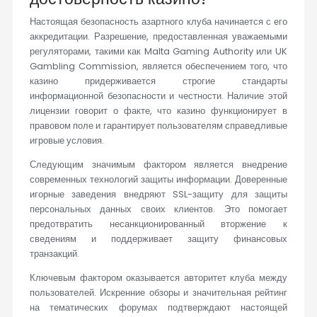
Настоящая безопасность азартного клуба начинается с его
аккредитации. Разрешение, предоставленная уважаемыми
регуляторами, такими как Malta Gaming Authority или UK
Gambling Commission, является обеспечением того, что
казино придерживается строгие стандарты
информационной безопасности и честности. Наличие этой
лицензии говорит о факте, что казино функционирует в
правовом поле и гарантирует пользователям справедливые
игровые условия.
Следующим значимым фактором является внедрение
современных технологий защиты информации. Доверенные
игорные заведения внедряют SSL-защиту для защиты
персональных данных своих клиентов. Это помогает
предотвратить несанкционированный вторжение к
сведениям и поддерживает защиту финансовых
транзакций.
Ключевым фактором оказывается авторитет клуба между
пользователей. Искренние обзоры и значительная рейтинг
на тематических форумах подтверждают настоящей