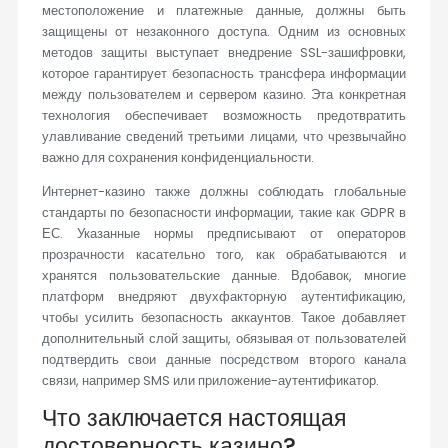
местоположение и платежные данные, должны быть
защищены от незаконного доступа. Одним из основных
методов защиты выступает внедрение SSL-зашифровки,
которое гарантирует безопасность трансфера информации
между пользователем и сервером казино. Эта конкретная
технология обеспечивает возможность предотвратить
улавливание сведений третьими лицами, что чрезвычайно
важно для сохранения конфиденциальности.
Интернет-казино также должны соблюдать глобальные
стандарты по безопасности информации, такие как GDPR в
ЕС. Указанные нормы предписывают от операторов
прозрачности касательно того, как обрабатываются и
хранятся пользовательские данные. Вдобавок, многие
платформ внедряют двухфакторную аутентификацию,
чтобы усилить безопасность аккаунтов. Такое добавляет
дополнительный слой защиты, обязывая от пользователей
подтвердить свои данные посредством второго канала
связи, например SMS или приложение-аутентификатор.
Что заключается настоящая
достоверность казино?