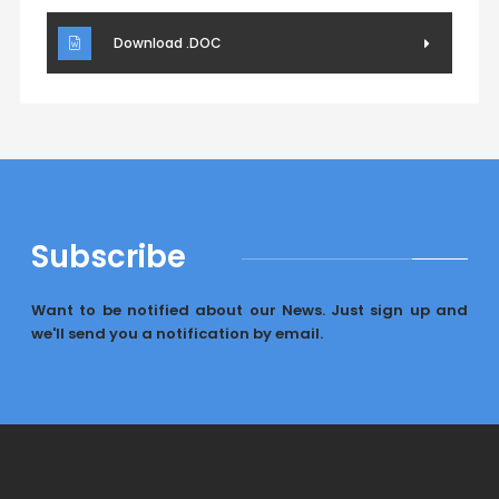
Download .DOC
Subscribe
Want to be notified about our News. Just sign up and
we'll send you a notification by email.