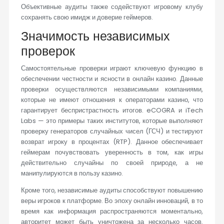
Объективные аудиты также содействуют игровому клубу
сохранять свою имидж и доверие геймеров.
Значимость независимых
проверок
Самостоятельные проверки играют ключевую функцию в
обеспечении честности и ясности в онлайн казино. Данные
проверки осуществляются независимыми компаниями,
которые не имеют отношения к операторами казино, что
гарантирует беспристрастность итогов. eCOGRA и iTech
Labs — это примеры таких институтов, которые выполняют
проверку генераторов случайных чисел (ГСЧ) и тестируют
возврат игроку в процентах (RTP). Данное обеспечивает
геймерам почувствовать уверенность в том, как игры
действительно случайны по своей природе, а не
манипулируются в пользу казино.
Кроме того, независимые аудиты способствуют повышению
веры игроков к платформе. Во эпоху онлайн инноваций, в то
время как информация распространяются моментально,
авторитет может быть уничтожена за несколько часов.