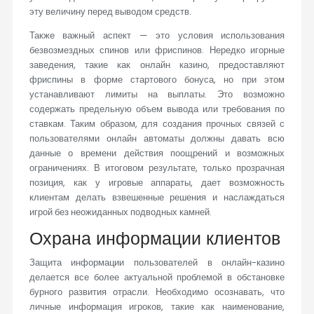
эту величину перед выводом средств.
Также важный аспект — это условия использования
безвозмездных спинов или фриспинов. Нередко игорные
заведения, такие как онлайн казино, предоставляют
фриспины в форме стартового бонуса, но при этом
устанавливают лимиты на выплаты. Это возможно
содержать предельную объем вывода или требования по
ставкам. Таким образом, для создания прочных связей с
пользователями онлайн автоматы должны давать всю
данные о времени действия поощрений и возможных
ограничениях. В итоговом результате, только прозрачная
позиция, как у игровые аппараты, дает возможность
клиентам делать взвешенные решения и наслаждаться
игрой без неожиданных подводных камней.
Охрана информации клиентов
Защита информации пользователей в онлайн-казино
делается все более актуальной проблемой в обстановке
бурного развития отрасли. Необходимо осознавать, что
личные информация игроков, такие как наименование,