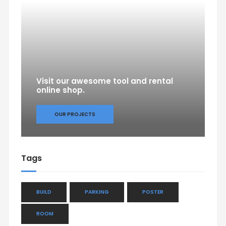
Visit our awesome tool and rental
online shop.
OUR PROJECTS
Tags
BUILD
PARKING
POSTER
ROOM