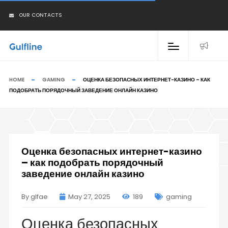
OUR CONTACTS
HOME
GAMING
ОЦЕНКА БЕЗОПАСНЫХ ИНТЕРНЕТ-КАЗИНО – КАК
ПОДОБРАТЬ ПОРЯДОЧНЫЙ ЗАВЕДЕНИЕ ОНЛАЙН КАЗИНО
Оценка безопасных интернет-казино
– как подобрать порядочный
заведение онлайн казино
By glfae
May 27, 2025
189
gaming
Оценка безопасных