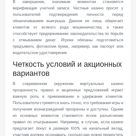
В завершение, значимым моментом становится
верификация учетной записи. Честные казино просят у
пользователей подтверждения личности перед
обналичиванием выигрыша. Данное не лишь оберегает
клиентов от всякого рода мошенничества, а также
способствует придерживанию законодательства по борьбе
с отмыванием денег. Игроки обязаны подготовиться
предъявить фотокопии бумаг, например, как паспорт или
водительское удостоверение.
Четкость условий и акционных
вариантов
В современном окружении виртуальных казино
прозрачность правил и акционных предложений играет
важную роль в приманивании и удержании клиентов.
Пользователи стремятся знать точно, что требования игры и
получения вознаграждений прозрачны и доступны. Одним
из основных моментов становится ясное разъяснение
правил по отыгрыванию. Например, в случае, если казино
предлагает бонус в размере 100% на начальный вклад,
участник должен осознавать, сколько раз нужно прокрутить